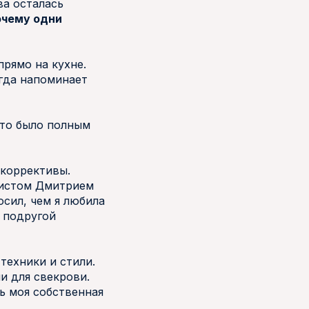
ва осталась
очему одни
рямо на кухне.
гда напоминает
это было полным
 коррективы.
ристом Дмитрием
осил, чем я любила
с подругой
техники и стили.
и для свекрови.
ь моя собственная