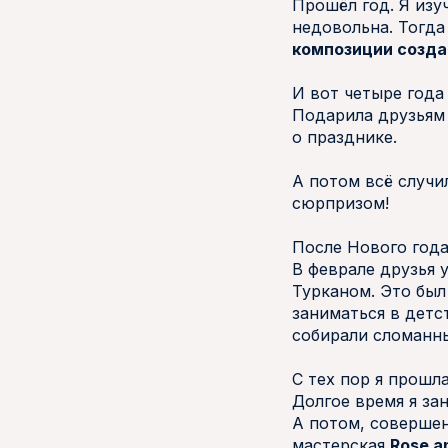
Прошёл год. Я изу
недовольна. Тогда
композиции созда
И вот четыре года
Подарила друзьям 
о празднике.
А потом всё случи
сюрпризом!
После Нового года
В феврале друзья
Турканом. Это был
заниматься в детс
собирали сломанны
С тех пор я прошл
Долгое время я за
А потом, соверше
мастерская
Rose a