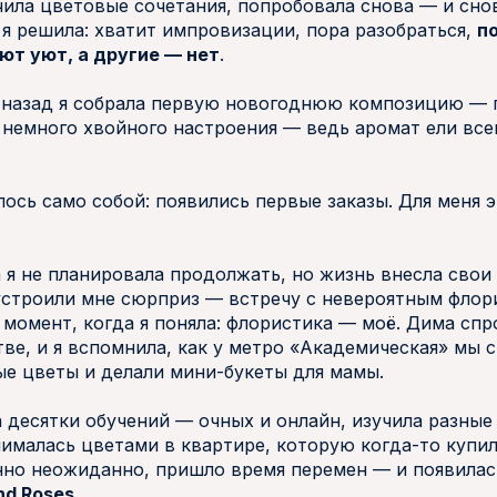
чила цветовые сочетания, попробовала снова — и сно
 я решила: хватит импровизации, пора разобраться,
п
ют уют, а другие — нет
.
 назад я собрала первую новогоднюю композицию — п
немного хвойного настроения — ведь аромат ели все
лось само собой: появились первые заказы. Для меня 
 я не планировала продолжать, но жизнь внесла свои
 устроили мне сюрприз — встречу с невероятным фло
 момент, когда я поняла: флористика — моё. Дима спр
тве, и я вспомнила, как у метро «Академическая» мы 
е цветы и делали мини-букеты для мамы.
а десятки обучений — очных и онлайн, изучила разные 
нималась цветами в квартире, которую когда-то купил
нно неожиданно, пришло время перемен — и появилас
nd Roses
.