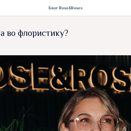
Блог Rose&Roses
ла во флористику?