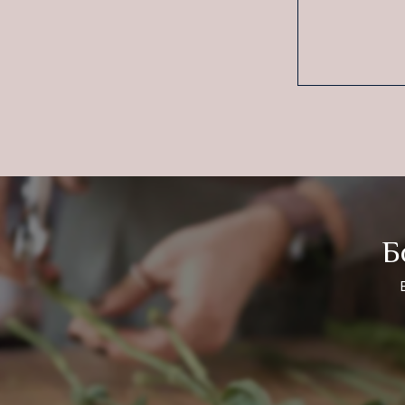
Боль
Вся вну